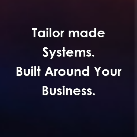
From
Excel
to
our
Enterprise Ready
Systems