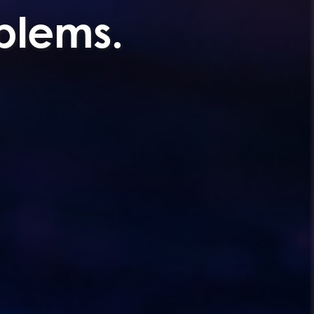
blems.