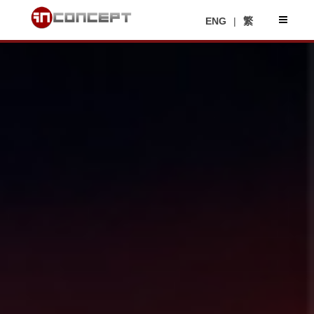
ENG
|
繁