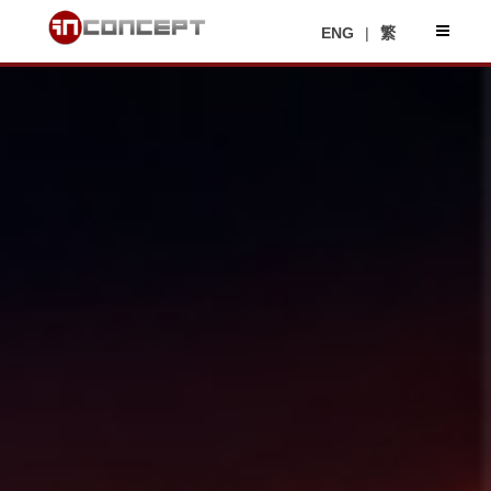
ENG
|
繁