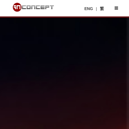
ENG
|
繁